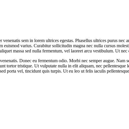
er venenatis sem in lorem ultrices egestas. Phasellus ultrices purus nec a
m euismod varius. Curabitur sollicitudin magna nec nulla cursus molest
aliquet massa sed nulla fermentum, vel laoreet arcu vestibulum. Ut nec e
 venenatis. Donec eu fermentum odio. Morbi nec semper augue. Nam sed
idunt tortor tristique. Ut vulputate nulla in elit aliquam, nec pellentesqu
d porta vel, tincidunt quis turpis. Ut eu leo ut felis iaculis pellentesqu