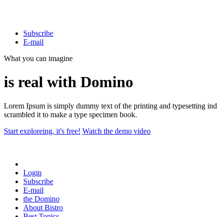
Subscribe
E-mail
What you can imagine
is real with Domino
Lorem Ipsum is simply dummy text of the printing and typesetting in
scrambled it to make a type specimen book.
Start exploreing, it's free!
Watch the demo video
Login
Subscribe
E-mail
the
Domino
About
Bistro
Best
Topics