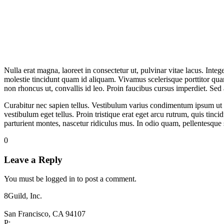
Nulla erat magna, laoreet in consectetur ut, pulvinar vitae lacus. Integ
molestie tincidunt quam id aliquam. Vivamus scelerisque porttitor qua
non rhoncus ut, convallis id leo. Proin faucibus cursus imperdiet. Sed 
Curabitur nec sapien tellus. Vestibulum varius condimentum ipsum ut
vestibulum eget tellus. Proin tristique erat eget arcu rutrum, quis tinc
parturient montes, nascetur ridiculus mus. In odio quam, pellentesque se
0
Leave a Reply
You must be logged in to post a comment.
8Guild, Inc.
San Francisco, CA 94107
P: