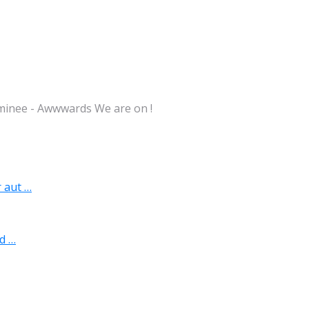
inee - Awwwards We are on !
 aut …
ed …