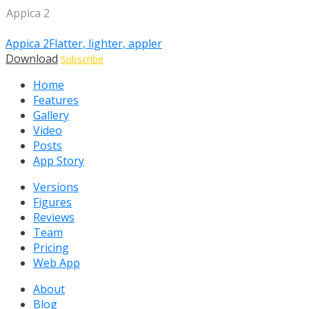
Appica 2
Appica 2
Flatter, lighter, appler
Download
Subscribe
Home
Features
Gallery
Video
Posts
App Story
Versions
Figures
Reviews
Team
Pricing
Web App
About
Blog