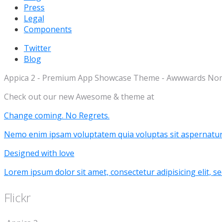
Press
Legal
Components
Twitter
Blog
Appica 2 - Premium App Showcase Theme - Awwwards Nom
Check out our new Awesome & theme at
Change coming. No Regrets.
Nemo enim ipsam voluptatem quia voluptas sit aspernatur
Designed with love
Lorem ipsum dolor sit amet, consectetur adipisicing elit, s
Flickr