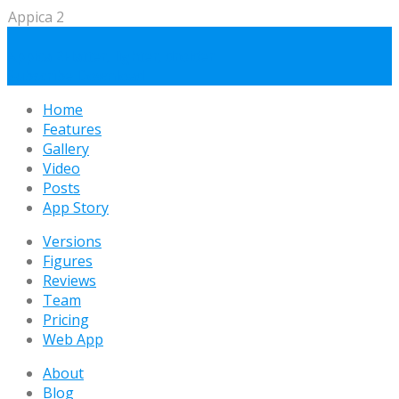
Appica 2
Appica 2
Flatter, lighter, droider
Subscribe
Download
Home
Features
Gallery
Video
Posts
App Story
Versions
Figures
Reviews
Team
Pricing
Web App
About
Blog