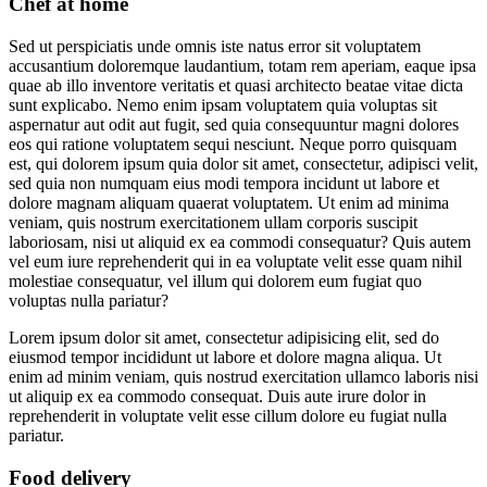
Chef at home
Sed ut perspiciatis unde omnis iste natus error sit voluptatem
accusantium doloremque laudantium, totam rem aperiam, eaque ipsa
quae ab illo inventore veritatis et quasi architecto beatae vitae dicta
sunt explicabo. Nemo enim ipsam voluptatem quia voluptas sit
aspernatur aut odit aut fugit, sed quia consequuntur magni dolores
eos qui ratione voluptatem sequi nesciunt. Neque porro quisquam
est, qui dolorem ipsum quia dolor sit amet, consectetur, adipisci velit,
sed quia non numquam eius modi tempora incidunt ut labore et
dolore magnam aliquam quaerat voluptatem. Ut enim ad minima
veniam, quis nostrum exercitationem ullam corporis suscipit
laboriosam, nisi ut aliquid ex ea commodi consequatur? Quis autem
vel eum iure reprehenderit qui in ea voluptate velit esse quam nihil
molestiae consequatur, vel illum qui dolorem eum fugiat quo
voluptas nulla pariatur?
Lorem ipsum dolor sit amet, consectetur adipisicing elit, sed do
eiusmod tempor incididunt ut labore et dolore magna aliqua. Ut
enim ad minim veniam, quis nostrud exercitation ullamco laboris nisi
ut aliquip ex ea commodo consequat. Duis aute irure dolor in
reprehenderit in voluptate velit esse cillum dolore eu fugiat nulla
pariatur.
Food delivery