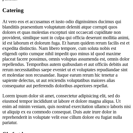
Catering
At vero eos et accusamus et iusto odio dignissimos ducimus qui
blanditiis praesentium voluptatum deleniti atque corrupti quos
dolores et quas molestias excepturi sint occaecati cupiditate non
provident, similique sunt in culpa qui officia deserunt mollitia animi,
id est laborum et dolorum fuga. Et harum quidem rerum facilis est et
expedita distinctio. Nam libero tempore, cum soluta nobis est
eligendi optio cumque nihil impedit quo minus id quod maxime
placeat facere possimus, omnis voluptas assumenda est, omnis dolor
repellendus. Temporibus autem quibusdam et aut officiis debitis aut
rerum necessitatibus saepe eveniet ut et voluptates repudiandae sint
et molestiae non recusandae. Itaque earum rerum hic tenetur a
sapiente delectus, ut aut reiciendis voluptatibus maiores alias
consequatur aut perferendis doloribus asperiores repellat.
Lorem ipsum dolor sit amet, consectetur adipisicing elit, sed do
eiusmod tempor incididunt ut labore et dolore magna aliqua. Ut
enim ad minim veniam, quis nostrud exercitation ullamco laboris nisi
ut aliquip ex ea commodo consequat. Duis aute irure dolor in
reprehenderit in voluptate velit esse cillum dolore eu fugiat nulla
pariatur.