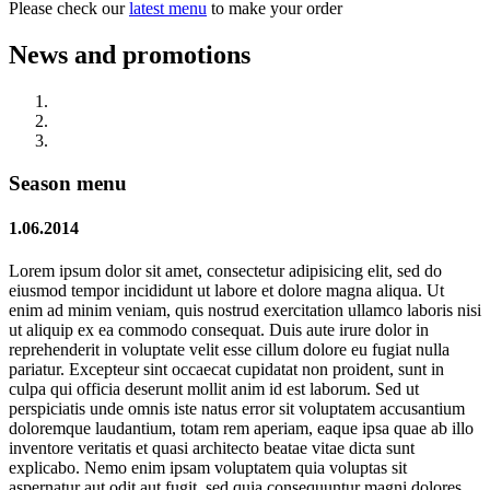
Please check our
latest menu
to make your order
News and promotions
Season menu
1.06.2014
Lorem ipsum dolor sit amet, consectetur adipisicing elit, sed do
eiusmod tempor incididunt ut labore et dolore magna aliqua. Ut
enim ad minim veniam, quis nostrud exercitation ullamco laboris nisi
ut aliquip ex ea commodo consequat. Duis aute irure dolor in
reprehenderit in voluptate velit esse cillum dolore eu fugiat nulla
pariatur. Excepteur sint occaecat cupidatat non proident, sunt in
culpa qui officia deserunt mollit anim id est laborum. Sed ut
perspiciatis unde omnis iste natus error sit voluptatem accusantium
doloremque laudantium, totam rem aperiam, eaque ipsa quae ab illo
inventore veritatis et quasi architecto beatae vitae dicta sunt
explicabo. Nemo enim ipsam voluptatem quia voluptas sit
aspernatur aut odit aut fugit, sed quia consequuntur magni dolores