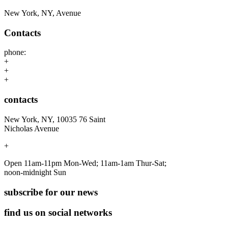
New York, NY, Avenue
Contacts
phone:
+
+
+
contacts
New York, NY, 10035 76 Saint
Nicholas Avenue
+
Open 11am-11pm Mon-Wed; 11am-1am Thur-Sat;
noon-midnight Sun
subscribe for our news
find us on social networks