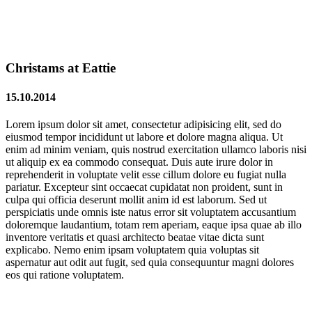
Christams at Eattie
15.10.2014
Lorem ipsum dolor sit amet, consectetur adipisicing elit, sed do
eiusmod tempor incididunt ut labore et dolore magna aliqua. Ut
enim ad minim veniam, quis nostrud exercitation ullamco laboris nisi
ut aliquip ex ea commodo consequat. Duis aute irure dolor in
reprehenderit in voluptate velit esse cillum dolore eu fugiat nulla
pariatur. Excepteur sint occaecat cupidatat non proident, sunt in
culpa qui officia deserunt mollit anim id est laborum. Sed ut
perspiciatis unde omnis iste natus error sit voluptatem accusantium
doloremque laudantium, totam rem aperiam, eaque ipsa quae ab illo
inventore veritatis et quasi architecto beatae vitae dicta sunt
explicabo. Nemo enim ipsam voluptatem quia voluptas sit
aspernatur aut odit aut fugit, sed quia consequuntur magni dolores
eos qui ratione voluptatem.