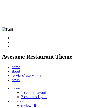
Awesome Restaurant Theme
home
about
services/reservation
news
menu
1 column layout
2 columns layout
reviews
reviews list