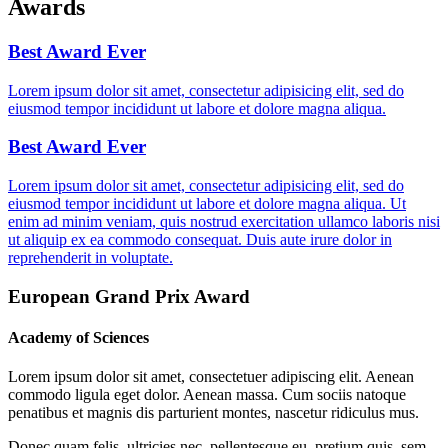
Awards
Best Award Ever
Lorem ipsum dolor sit amet, consectetur adipisicing elit, sed do
eiusmod tempor incididunt ut labore et dolore magna aliqua.
Best Award Ever
Lorem ipsum dolor sit amet, consectetur adipisicing elit, sed do
eiusmod tempor incididunt ut labore et dolore magna aliqua. Ut
enim ad minim veniam, quis nostrud exercitation ullamco laboris nisi
ut aliquip ex ea commodo consequat. Duis aute irure dolor in
reprehenderit in voluptate.
European Grand Prix Award
Academy of Sciences
Lorem ipsum dolor sit amet, consectetuer adipiscing elit. Aenean
commodo ligula eget dolor. Aenean massa. Cum sociis natoque
penatibus et magnis dis parturient montes, nascetur ridiculus mus.
Donec quam felis, ultricies nec, pellentesque eu, pretium quis, sem.