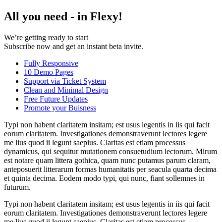
All you need -
in Flexy!
We’re getting ready to start
Subscribe now and get an instant beta invite.
Fully Responsive
10 Demo Pages
Support via Ticket System
Clean and Minimal Design
Free Future Updates
Promote your Buisness
Typi non habent claritatem insitam; est usus legentis in iis qui facit
eorum claritatem. Investigationes demonstraverunt lectores legere
me lius quod ii legunt saepius. Claritas est etiam processus
dynamicus, qui sequitur mutationem consuetudium lectorum. Mirum
est notare quam littera gothica, quam nunc putamus parum claram,
anteposuerit litterarum formas humanitatis per seacula quarta decima
et quinta decima. Eodem modo typi, qui nunc, fiant sollemnes in
futurum.
Typi non habent claritatem insitam; est usus legentis in iis qui facit
eorum claritatem. Investigationes demonstraverunt lectores legere
me lius quod ii legunt saepius. Claritas est etiam processus